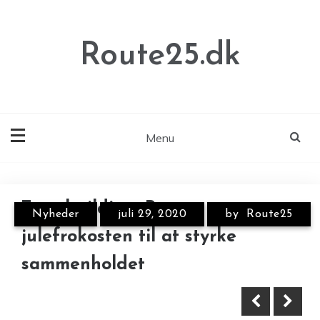
Skip
to
content
Route25.dk
Menu
Teambuilding: Brug
Nyheder
juli 29, 2020
by
Route25
Den bedste måde at slappe af
Sådan vælger du a-kasse
julefrokosten til at styrke
på på din næste ferie: Tilbring
sammenholdet
den på et hotel eller i en spa!